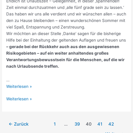
Endlich ist Urlaubszeit – Gelegenheit, in dieser ‚spannenden‘
Zeit einmal durchzuatmen und ‚alle fünf grade sein zu lassen.‘
Das haben wir uns alle verdient und wir wünschen allen – auch
den zu Hause bleibenden – einen wunderschönen Sommer mit
viel Spaß, Entspannung und Zerstreuung.
Wir möchten an dieser Stelle ‚Danke‘ sagen für die bisherige
Hilfe bei der Einhaltung der geltenden Auflagen und freuen uns
– gerade bei der Rückkehr auch aus den ausgewiesenen
Risikogebieten – auf ein weiter anhaltendes großes
Verantwortungsbewusstsein für die Menschen, auf die wir
nach Urlaubsende treffen.
…
Ferien
Weiterlesen »
Ferien
Weiterlesen »
←
Zurück
1
…
39
40
41
42