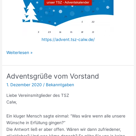
https://advent.tsz-calw.de/
Adventskalender
Weiterlesen »
Adventsgrüße vom Vorstand
1. Dezember 2020
/
Bekanntgaben
Liebe Vereinsmitglieder des TSZ
Calw,
Ein kluger Mensch sagte einmal: “Was wäre wenn alle unsere
Wünsche in Erfüllung gingen?“
Die Antwort ließ er aber offen. Wären wir dann zufriedener,
glücklicher? Und was käme danach? Es gäbe für uns ja keine