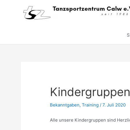
Zum
Inhalt
springen
S
Kindergruppe
Bekanntgaben
,
Training
/
7. Juli 2020
Alle unsere Kindergruppen sind Herz