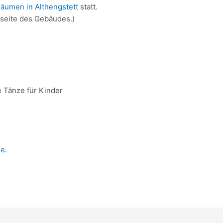
äumen in Althengstett
statt
.
kseite des Gebäudes.)
 Tänze für Kinder
de
.