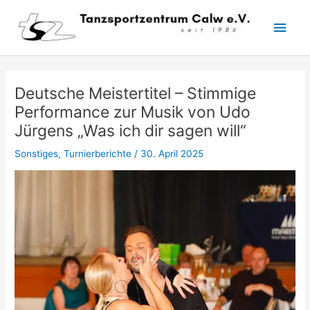
Zum
Hau
Inhalt
springen
Deutsche Meistertitel – Stimmige
Performance zur Musik von Udo
Jürgens „Was ich dir sagen will“
Sonstiges
,
Turnierberichte
/
30. April 2025