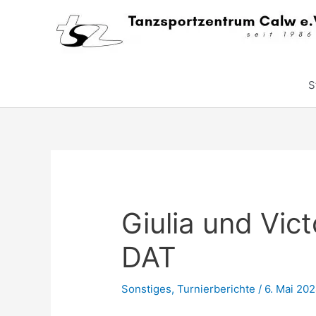
Zum
Inhalt
springen
S
Giulia und Vic
DAT
Sonstiges
,
Turnierberichte
/
6. Mai 20