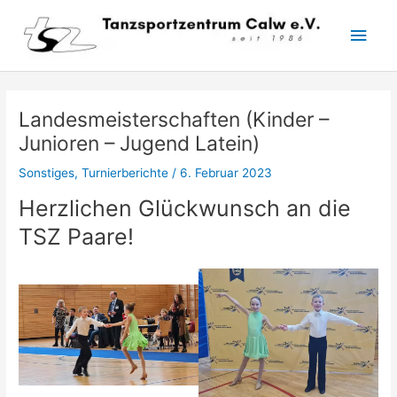
Zum
Hau
Inhalt
springen
Landesmeisterschaften (Kinder –
Junioren – Jugend Latein)
Sonstiges
,
Turnierberichte
/
6. Februar 2023
Herzlichen Glückwunsch an die
TSZ Paare!